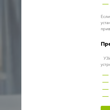
Если
уста
прив
Пр
УЗИП
устр