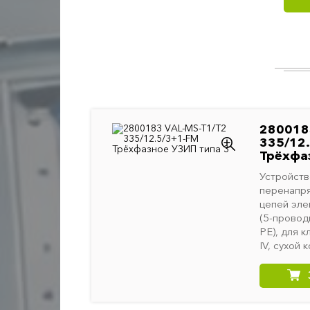
280018
335/12
Трёхфа
Устройств
перенапря
цепей эле
(5-проводн
PE), для к
IV, сухой 