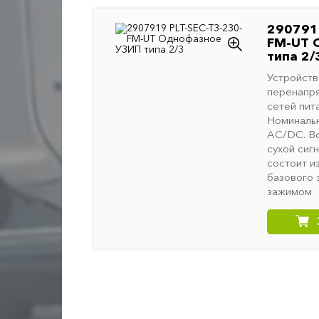
2907919
FM-UT 
типа 2/
Устройств
перенапр
сетей пита
Номиналь
AC/DC. Вс
сухой сиг
состоит и
базового 
зажимом