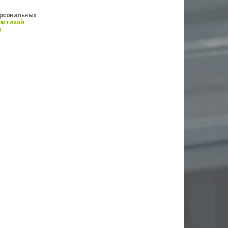
ерсональных
литикой
и