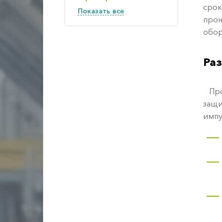
срок
Показать все
прон
обор
Ра
Прои
защи
импу