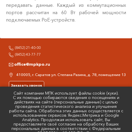
передавать данные. Каждый из коммутационных
портов рассчитан на 60 Вт рабочей мощности
подключаемых PoE-устройств.
(8452) 21-40-00
(8452) 43-77-77
office@mpkpo.ru
410005, г. Саратов ул. Степана Разина, д. 78, помещение 13
Заказать звонок
Сайт компании МПК использует файлы cookie (куки).
Написать письмо
С их помощью собираются сведения о посещениях и
действиях на сайте (персональные данные) с целью
проведения статистического анализа и улучшения
Быстрый заказ
работы сайта. Обработка этих данных осуществляется с
использованием сервисов Яндекс.Метрика и Google
Analytics. Продолжая использовать сайт, Вы
предоставляете своё согласие на обработку Ваших
персональных данных в соответствии с Федеральным
Copyright 2026.
Информация на сайте не является