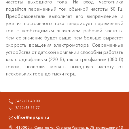
частоты выходного тока. На вход частотника
подаётся переменный ток обычной частоты 50 Гц.
Преобразователь выполняет его выпрямление и
уже из постоянного тока генерирует переменный
ток с необходимым значением рабочей частоты.
Чем ее значение будет выше, тем больше вырастет
скорость вращения электромотора. Современные
устройства от датской компании способны работать
как с однофазным (220 В), так и трехфазным (380 В)
током, позволяя менять выходную частоту от
нескольких герц до тысяч герц.
(8452) 21-40-00
(8452) 43-77-77
office@mpkpo.ru
410005, г. Саратов ул. Степана Разина, д. 78, помещение 13